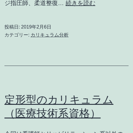
定
ジ指圧師、柔道整復…
続きを読む
形
型
投稿日:
2019年2月6日
の
カテゴリー:
カリキュラム分析
カ
リ
キ
ュ
ラ
ム
定形型のカリキュラム
（医
（医療技術系資格）
療
系