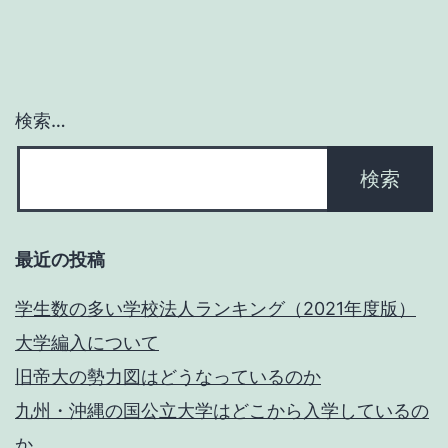
（看
護
師・
検索…
保
健
師・
助
最近の投稿
産
師）
学生数の多い学校法人ランキング（2021年度版）
大学編入について
旧帝大の勢力図はどうなっているのか
九州・沖縄の国公立大学はどこから入学しているの
か