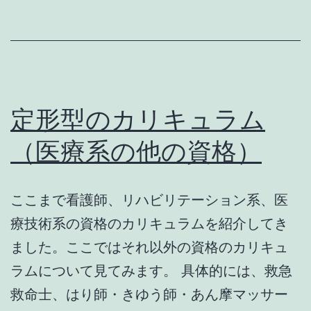
リ
キ
ュ
ラ
ム
定形型のカリキュラム
（医
（医療系の他の資格）
療
以
ここまで看護師、リハビリテーション系、医
外
療技術系の資格のカリキュラムを紹介してき
の
ました。ここではそれ以外の資格のカリキュ
資
ラムについて見てみます。 具体的には、救急
格）
救命士、はり師・きゆう師・あん摩マッサー