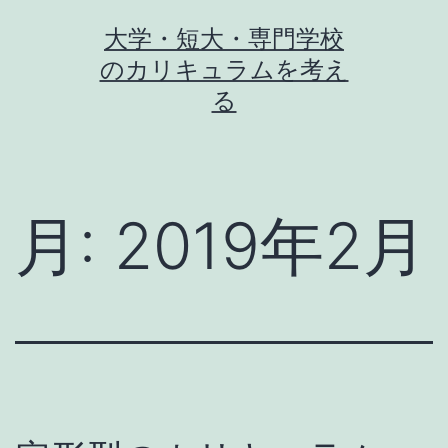
コ
大学・短大・専門学校
ン
のカリキュラムを考え
テ
る
ン
ツ
へ
月:
2019年2月
ス
キ
ッ
プ