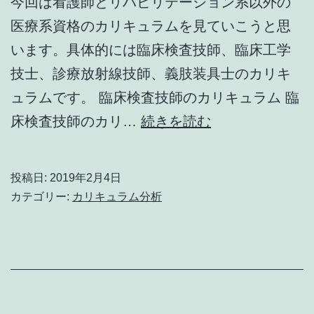
今回は看護師とリハビリテーション系以外の
の
医療系資格のカリキュラムを見ていこうと思
他
います。具体的には臨床検査技師、臨床工学
の
技士、診療放射線技師、義肢装具士のカリキ
資
ュラムです。 臨床検査技師のカリキュラム 臨
格）
定
床検査技師のカリ…
続きを読む
形
型
投稿日:
2019年2月4日
の
カテゴリー:
カリキュラム分析
カ
リ
キ
ュ
ラ