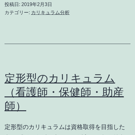
型
投稿日:
2019年2月3日
の
カテゴリー:
カリキュラム分析
カ
リ
キ
ュ
ラ
ム
定形型のカリキュラム
（リ
（看護師・保健師・助産
ハ
師）
ビ
リ
テ
定形型のカリキュラムは資格取得を目指した
ー