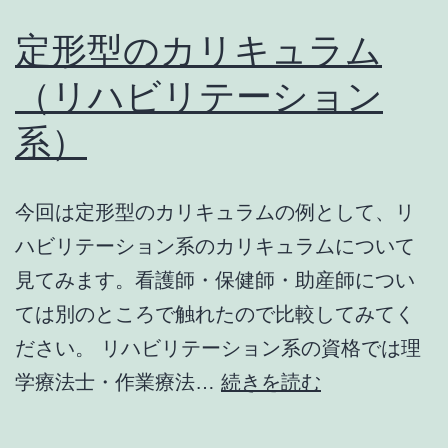
ム
定形型のカリキュラム
（医
（リハビリテーション
療
系）
技
術
系
今回は定形型のカリキュラムの例として、リ
資
ハビリテーション系のカリキュラムについて
格）
見てみます。看護師・保健師・助産師につい
ては別のところで触れたので比較してみてく
ださい。 リハビリテーション系の資格では理
定
学療法士・作業療法…
続きを読む
形