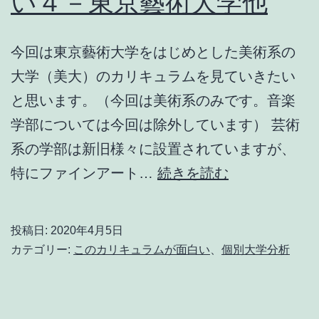
い４－東京藝術大学他
化
を
今回は東京藝術大学をはじめとした美術系の
検
大学（美大）のカリキュラムを見ていきたい
証
と思います。（今回は美術系のみです。音楽
す
学部については今回は除外しています） 芸術
る
系の学部は新旧様々に設置されていますが、
こ
特にファインアート…
続きを読む
の
カ
投稿日:
2020年4月5日
リ
カテゴリー:
このカリキュラムが面白い
、
個別大学分析
キ
ュ
ラ