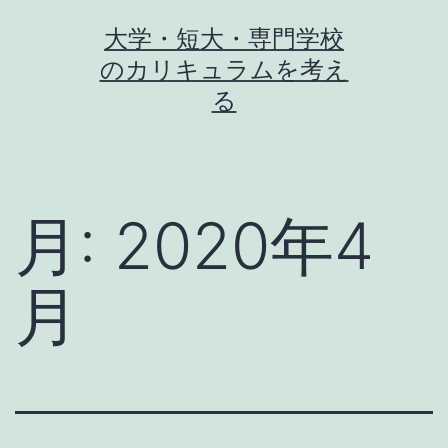
コ
大学・短大・専門学校
ン
のカリキュラムを考え
テ
る
ン
ツ
へ
月:
2020年4
ス
キ
月
ッ
プ