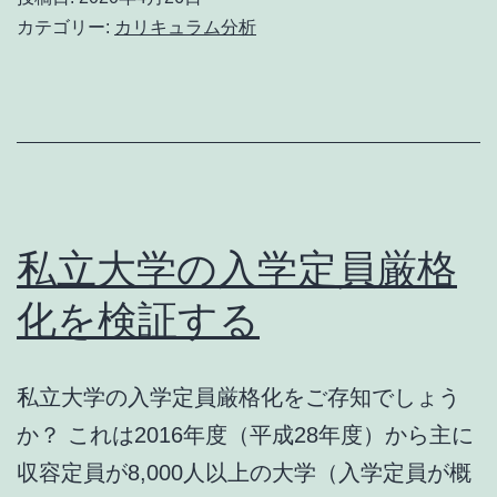
イ
カテゴリー:
カリキュラム分析
ン
授
業
に
つ
い
私立大学の入学定員厳格
て
化を検証する
思
う
私立大学の入学定員厳格化をご存知でしょう
こ
か？ これは2016年度（平成28年度）から主に
と
収容定員が8,000人以上の大学（入学定員が概