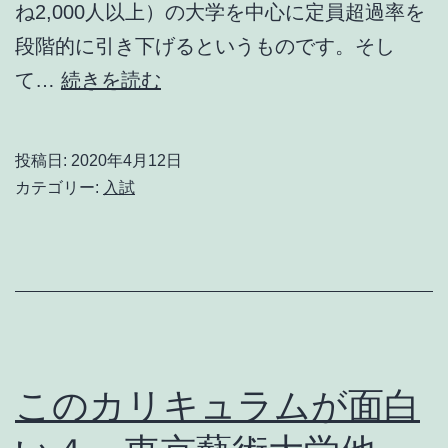
ね2,000人以上）の大学を中心に定員超過率を
段階的に引き下げるというものです。そし
私
て…
続きを読む
立
大
投稿日:
2020年4月12日
学
カテゴリー:
入試
の
入
学
定
員
厳
このカリキュラムが面白
格