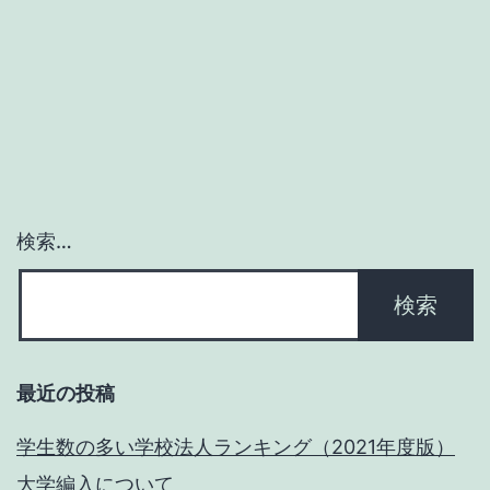
ム
が
面
白
い
４
検索…
－
東
京
藝
最近の投稿
術
大
学生数の多い学校法人ランキング（2021年度版）
学
大学編入について