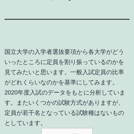
国立大学の入学者選抜要項から各大学がどう
いったところに定員を割り振っているのかを
見てみたいと思います。一般入試定員の比率
がどれくらいなのかを基準にしてみます。
2020年度入試のデータをもとに分析していま
す。またいくつかの試験方式がありますが、
定員が若干名となっている試験種はないもの
としています。