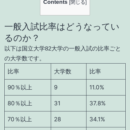
Contents
[
閉じる
]
一般入試比率はどうなってい
るのか？
以下は国立大学82大学の一般入試の比率ごと
の大学数です。
比率
大学数
比率
90％以上
9
11.0%
80％以上
31
37.8%
70％以上
28
34.1%