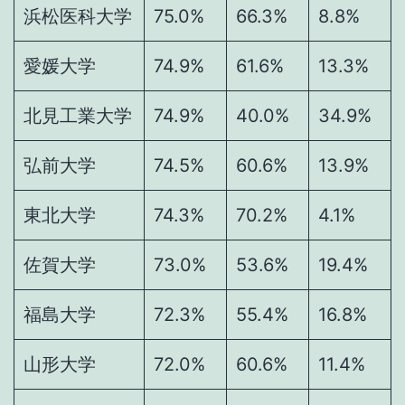
浜松医科大学
75.0%
66.3%
8.8%
愛媛大学
74.9%
61.6%
13.3%
北見工業大学
74.9%
40.0%
34.9%
弘前大学
74.5%
60.6%
13.9%
東北大学
74.3%
70.2%
4.1%
佐賀大学
73.0%
53.6%
19.4%
福島大学
72.3%
55.4%
16.8%
山形大学
72.0%
60.6%
11.4%