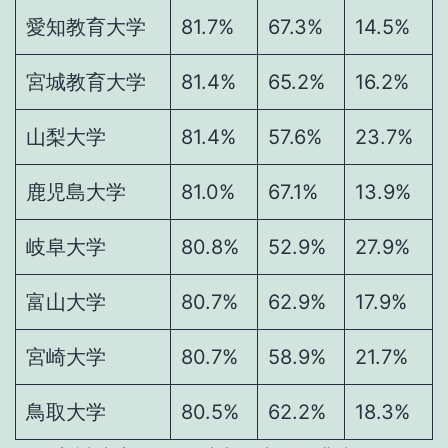
愛知教育大学
81.7%
67.3%
14.5%
宮城教育大学
81.4%
65.2%
16.2%
山梨大学
81.4%
57.6%
23.7%
鹿児島大学
81.0%
67.1%
13.9%
岐阜大学
80.8%
52.9%
27.9%
富山大学
80.7%
62.9%
17.9%
宮崎大学
80.7%
58.9%
21.7%
鳥取大学
80.5%
62.2%
18.3%