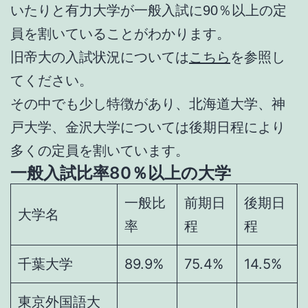
いたりと有力大学が一般入試に90％以上の定
員を割いていることがわかります。
旧帝大の入試状況については
こちら
を参照し
てください。
その中でも少し特徴があり、北海道大学、神
戸大学、金沢大学については後期日程により
多くの定員を割いています。
一般入試比率80％以上の大学
一般比
前期日
後期日
大学名
率
程
程
千葉大学
89.9%
75.4%
14.5%
東京外国語大