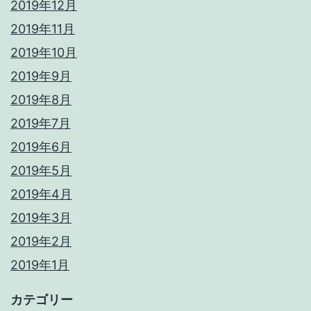
2019年12月
2019年11月
2019年10月
2019年9月
2019年8月
2019年7月
2019年6月
2019年5月
2019年4月
2019年3月
2019年2月
2019年1月
カテゴリー