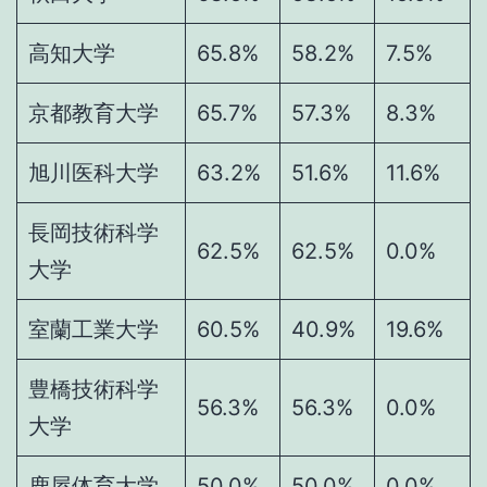
高知大学
65.8%
58.2%
7.5%
京都教育大学
65.7%
57.3%
8.3%
旭川医科大学
63.2%
51.6%
11.6%
長岡技術科学
62.5%
62.5%
0.0%
大学
室蘭工業大学
60.5%
40.9%
19.6%
豊橋技術科学
56.3%
56.3%
0.0%
大学
鹿屋体育大学
50.0%
50.0%
0.0%