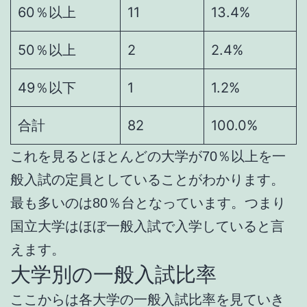
60％以上
11
13.4%
50％以上
2
2.4%
49％以下
1
1.2%
合計
82
100.0%
これを見るとほとんどの大学が70％以上を一
般入試の定員としていることがわかります。
最も多いのは80％台となっています。つまり
国立大学はほぼ一般入試で入学していると言
えます。
大学別の一般入試比率
ここからは各大学の一般入試比率を見ていき