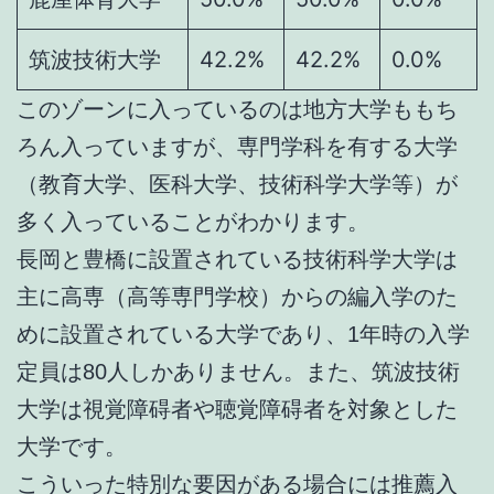
筑波技術大学
42.2%
42.2%
0.0%
このゾーンに入っているのは地方大学ももち
ろん入っていますが、専門学科を有する大学
（教育大学、医科大学、技術科学大学等）が
多く入っていることがわかります。
長岡と豊橋に設置されている技術科学大学は
主に高専（高等専門学校）からの編入学のた
めに設置されている大学であり、1年時の入学
定員は80人しかありません。また、筑波技術
大学は視覚障碍者や聴覚障碍者を対象とした
大学です。
こういった特別な要因がある場合には推薦入