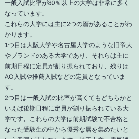
一般入試比率が80％以上の大学は非常に多く
なっています。
これらの大学には主に2つの層があることがわ
かります。
1つ目は大阪大学や名古屋大学のような旧帝大
やブランドのある大学であり、それらは主に
前期日程に定員が割り振られており、残りは
AO入試や推薦入試などの定員となっていま
す。
2つ目は一般入試の比率が高くてもどちらかと
いえば後期日程に定員が割り振られている大
学です。これらの大学は前期試験で不合格と
なった受験生の中から優秀な層を集めたいと