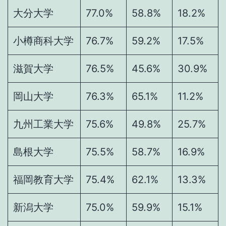
大分大学
77.0%
58.8%
18.2%
小樽商科大学
76.7%
59.2%
17.5%
滋賀大学
76.5%
45.6%
30.9%
岡山大学
76.3%
65.1%
11.2%
九州工業大学
75.6%
49.8%
25.7%
島根大学
75.5%
58.7%
16.9%
福岡教育大学
75.4%
62.1%
13.3%
新潟大学
75.0%
59.9%
15.1%