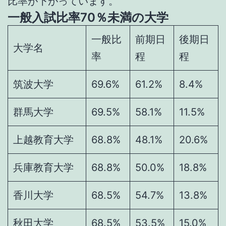
比率が下がっています。
一般入試比率70％未満の大学
一般比
前期日
後期日
大学名
率
程
程
筑波大学
69.6%
61.2%
8.4%
群馬大学
69.5%
58.1%
11.5%
上越教育大学
68.8%
48.1%
20.6%
兵庫教育大学
68.8%
50.0%
18.8%
香川大学
68.5%
54.7%
13.8%
秋田大学
68.5%
53.5%
15.0%