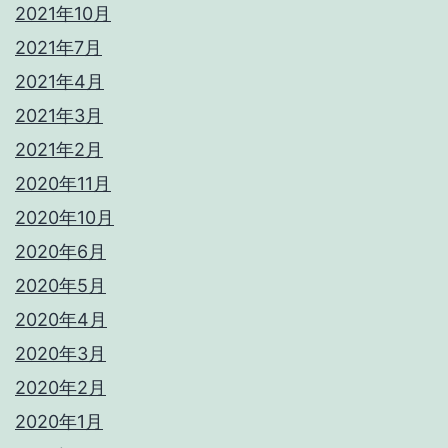
2021年10月
2021年7月
2021年4月
2021年3月
2021年2月
2020年11月
2020年10月
2020年6月
2020年5月
2020年4月
2020年3月
2020年2月
2020年1月