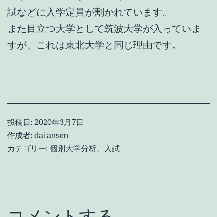
試などに入学定員が割かれています。
また目立つ大学として筑波大学が入っていま
すが、これは東北大学と同じ理由です。
投稿日:
2020年3月7日
作成者:
daitansen
カテゴリー:
個別大学分析
、
入試
コメントする