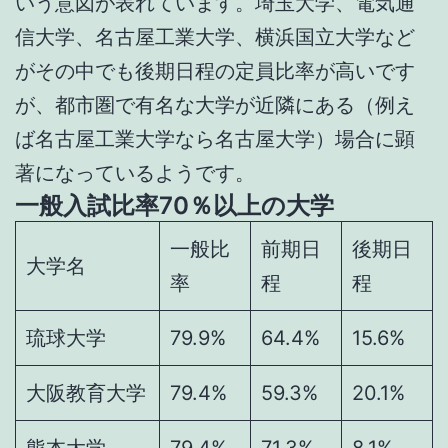
いう意図が表れています。埼玉大学、電気通
信大学、名古屋工業大学、横浜国立大学など
がその中でも後期日程の定員比率が高いです
が、都市圏で有名な大学が近隣にある（例え
ば名古屋工業大学なら名古屋大学）場合に顕
著になっているようです。
一般入試比率70％以上の大学
一般比
前期日
後期日
大学名
率
程
程
琉球大学
79.9%
64.4%
15.6%
大阪教育大学
79.4%
59.3%
20.1%
熊本大学
79.4%
71.3%
8.1%